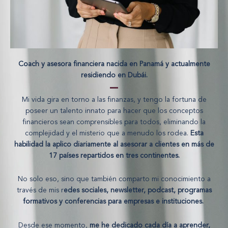
Coach y asesora financiera nacida en Panamá y actualmente
residiendo en Dubái.
Mi vida gira en torno a las finanzas, y tengo la fortuna de
poseer un talento innato para hacer que los conceptos
financieros sean comprensibles para todos, eliminando la
complejidad y el misterio que a menudo los rodea.
Esta
habilidad la aplico diariamente al asesorar a clientes en más de
17 países repartidos en tres continentes.
No solo eso, sino que también comparto mi conocimiento a
través de mis r
edes sociales, newsletter, podcast, programas
formativos y conferencias para empresas e instituciones.
Desde ese momento,
me he dedicado cada día a aprender,