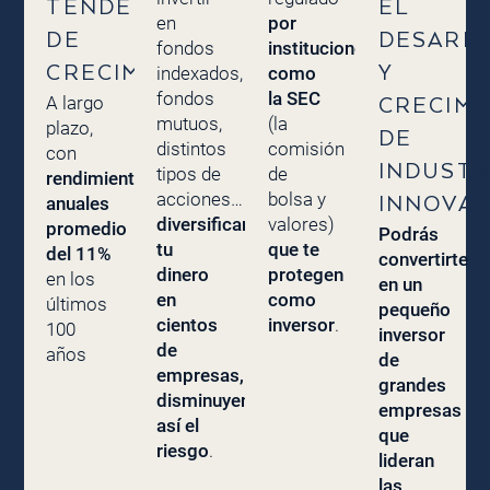
TENDENCIA
EL
en
por
DE
DESARR
fondos
instituciones
CRECIMIENTO
Y
indexados,
como
fondos
la SEC
A largo
CRECIMI
mutuos,
(la
plazo,
DE
distintos
comisión
con
INDUSTR
tipos de
de
rendimientos
acciones…
bolsa y
anuales
INNOVA
diversificando
valores)
promedio
Podrás
tu
que te
del 11%
convertirte
dinero
protegen
en los
en un
en
como
últimos
pequeño
cientos
inversor
.
100
inversor
de
años
de
empresas,
grandes
disminuyendo
empresas
así el
que
riesgo
.
lideran
las