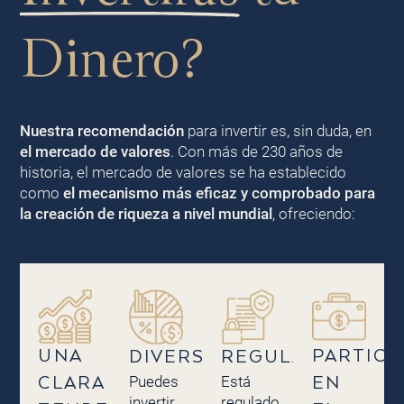
Dinero?
Nuestra recomendación
para invertir es, sin duda, en
el mercado de valores
. Con más de 230 años de
historia, el mercado de valores se ha establecido
como
el mecanismo más eficaz y comprobado para
la creación de riqueza a nivel mundial
, ofreciendo:
UNA
PARTICI
DIVERSIFICACIÓN
REGULACIÓN
Puedes
Está
CLARA
EN
invertir
regulado