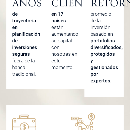
AÑOS
CLIENTES
RETOR
de
en 17
promedio
trayectoria
países
de la
en
están
inversión
planificación
aumentando
basado en
de
su capital
portafolios
inversiones
con
diversificados,
seguras
nosotras en
protegidos
fuera de la
este
y
banca
momento.
gestionados
tradicional.
por
expertos
.