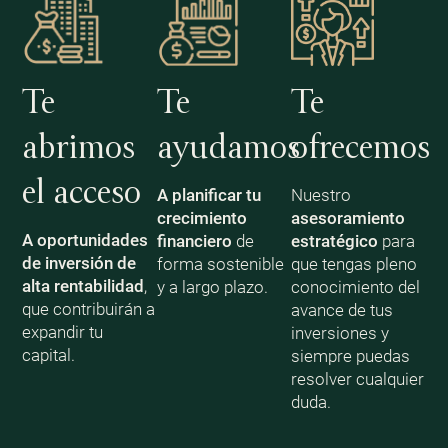
Te
Te
Te
abrimos
ayudamos
ofrecemos
el acceso
A planificar tu
Nuestro
crecimiento
asesoramiento
A oportunidades
financiero
de
estratégico
para
de inversión de
forma sostenible
que tengas pleno
alta rentabilidad
,
y a largo plazo.
conocimiento del
que contribuirán a
avance de tus
expandir tu
inversiones y
capital.
siempre puedas
resolver cualquier
duda.