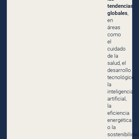
tendencias
globales
,
en
áreas
como
el
cuidado
de la
salud, el
desarrollo
tecnológico,
la
inteligencia
artificial,
la
eficiencia
energética
o la
sostenibilidad