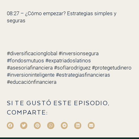
08:27 – ¿Cómo empezar? Estrategias simples y
seguras
#diversificacionglobal #inversionsegura
#fondosmutuos #expatriadoslatinos
#asesoriafinanciera #sofíarodríguez #protegetudinero
#inversioninteligente #estrategiasfinancieras
#educaciónfinanciera
SI TE GUSTÓ ESTE EPISODIO,
COMPARTE: