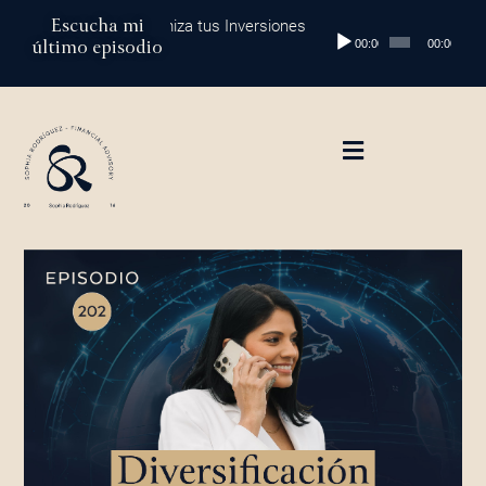
Ir
Escucha mi
 tu Dinero y Maximiza tus Inversiones
Episodio 202: Diversificación 
Reproductor
al
último episodio
00:00
00:00
de
contenido
audio