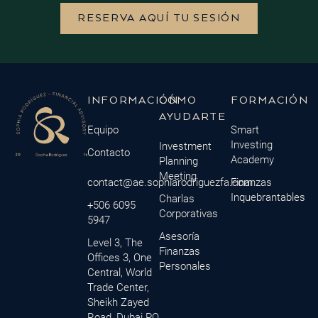
RESERVA AQUÍ TU SESIÓN
INFORMACIÓN
CÓMO
FORMACIÓN
AYUDARTE
Equipo
Smart
Investing
Investment
Contacto
Academy
Planning
Meeting
contact@ae.sophiarodriguezfa.com
Finanzas
Inquebrantables
Charlas
+506 6095
Corporativas
5947
Asesoría
Level 3, The
Finanzas
Offices 3, One
Personales
Central, World
Trade Center,
Sheikh Zayed
Road, Dubai PO