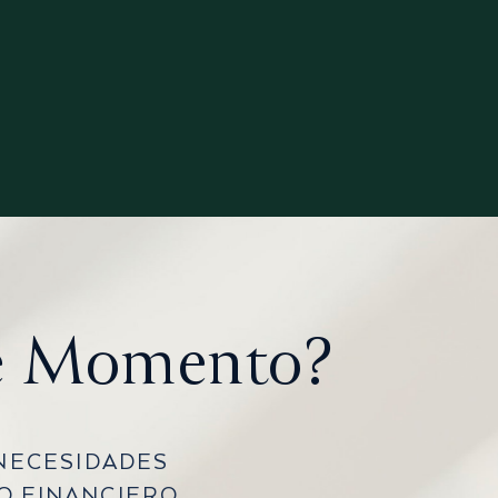
te Momento?
 NECESIDADES
O
FINANCIERO.