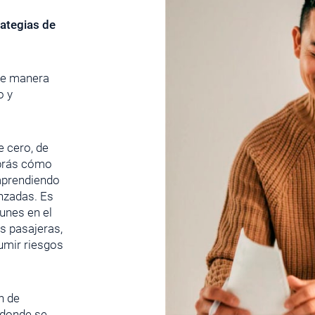
rategias de
de manera
o y
e cero, de
sabrás cómo
mprendiendo
nzadas. Es
unes en el
s pasajeras,
umir riesgos
n de
 donde se