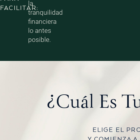
la
FACILITAR:
tranquilidad
financiera
lo antes
posible.
¿Cuál Es T
ELIGE EL PR
Y COMIENZA A