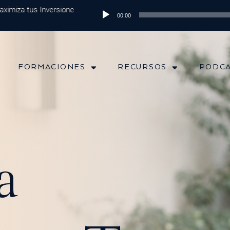
tus Inversiones
Episodio 202: Diversificación Global: Protege tu Din
Reproductor
00:00
de
audio
FORMACIONES
RECURSOS
PODC
a