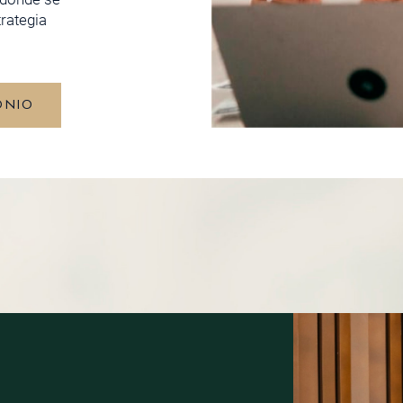
trategia
ONIO