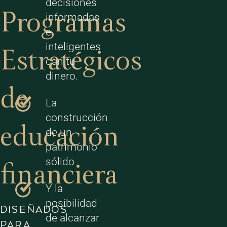
decisiones
Programas
informadas
e
inteligentes
Estratégicos
con tu
dinero.
de
La
construcción
educación
de un
patrimonio
sólido
financiera
Y la
posibilidad
DISEÑADOS
de alcanzar
PARA