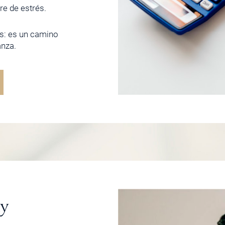
bre de estrés.
s: es un camino
anza.
my