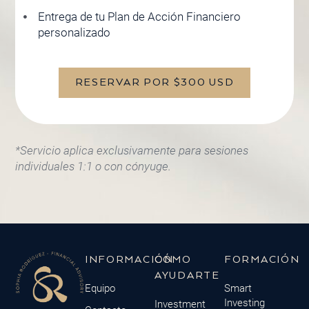
Entrega de tu Plan de Acción Financiero
personalizado
RESERVAR POR $300 USD
*Servicio aplica exclusivamente para sesiones
individuales 1:1 o con cónyuge.
INFORMACIÓN
CÓMO
FORMACIÓN
AYUDARTE
Equipo
Smart
Investing
Investment