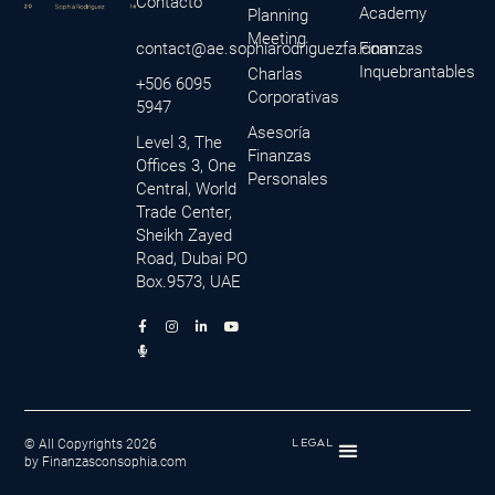
Contacto
Academy
Planning
Meeting
contact@ae.sophiarodriguezfa.com
Finanzas
Inquebrantables
Charlas
+506 6095
Corporativas
5947
Asesoría
Level 3, The
Finanzas
Offices 3, One
Personales
Central, World
Trade Center,
Sheikh Zayed
Road, Dubai PO
Box.9573, UAE
F
M
I
L
Y
a
i
n
i
o
c
c
s
n
u
e
r
t
k
t
b
o
a
e
u
o
p
g
d
b
o
h
r
i
e
k
o
a
n
-
n
m
-
f
e
i
© All Copyrights 2026
LEGAL
-
n
by Finanzasconsophia.com
a
l
t