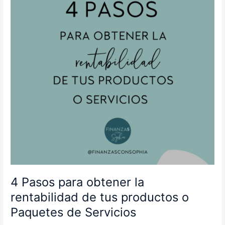
la
rentabilidad
de
tus
productos
o
Paquetes
de
Servicios
4 Pasos para obtener la
rentabilidad de tus productos o
Paquetes de Servicios