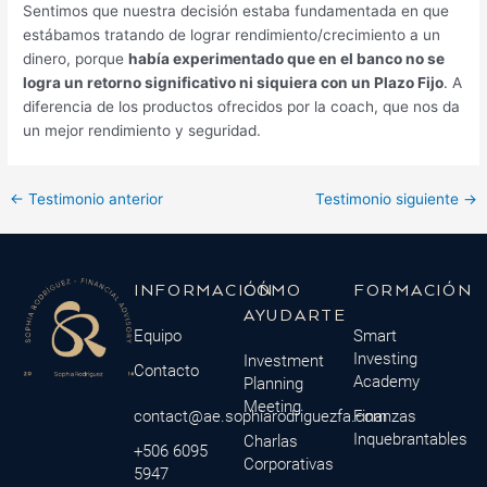
Sentimos que nuestra decisión estaba fundamentada en que
estábamos tratando de lograr rendimiento/crecimiento a un
dinero, porque
había experimentado que en el banco no se
logra un retorno significativo ni siquiera con un Plazo Fijo
. A
diferencia de los productos ofrecidos por la coach, que nos da
un mejor rendimiento y seguridad.
←
Testimonio anterior
Testimonio siguiente
→
INFORMACIÓN
CÓMO
FORMACIÓN
AYUDARTE
Equipo
Smart
Investing
Investment
Contacto
Academy
Planning
Meeting
contact@ae.sophiarodriguezfa.com
Finanzas
Inquebrantables
Charlas
+506 6095
Corporativas
5947