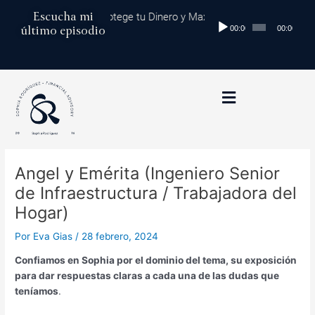
Ir
Navegación
Escucha mi
iversificación Global: Protege tu Dinero y Maximiza tus Inversiones
Reproductor
al
de
último episodio
00:00
00:00
de
contenido
entradas
audio
Angel y Emérita (Ingeniero Senior
de Infraestructura / Trabajadora del
Hogar)
Por
Eva Gias
/
28 febrero, 2024
Confiamos en Sophia por el dominio del tema, su exposición
para dar respuestas claras a cada una de las dudas que
teníamos
.