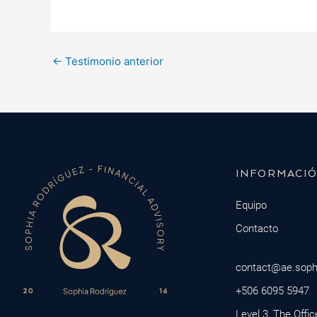
←
Testimonio anterior
INFORMACI
Equipo
Contacto
contact@ae.soph
+506 6095 5947
Level 3, The Offi