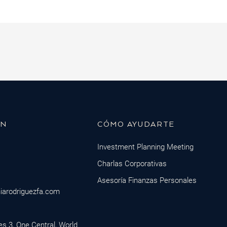
ÓN
CÓMO AYUDARTE
Investment Planning Meeting
Charlas Corporativas
Asesoría Finanzas Personales
iarodriguezfa.com
ces 3, One Central, World