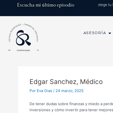
Ir
Navegación
Escucha mi último episodio
Episodio 202: Diversificación Global: Protege tu
al
de
contenido
entradas
ASESORÍA
Edgar Sanchez, Médico
Por
Eva Gias
/
24 marzo, 2025
De tener dudas sobre finanzas y miedo a perd
inversiones y cómo invertir para tener mejore