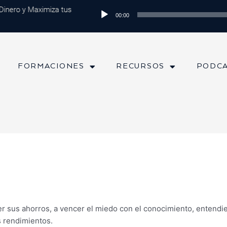
 Dinero y Maximiza tus Inversiones
Reproductor
Episodio 202: Diversificación Glo
00:00
de
audio
FORMACIONES
RECURSOS
PODC
er sus ahorros, a vencer el miedo con el conocimiento, entend
s rendimientos.