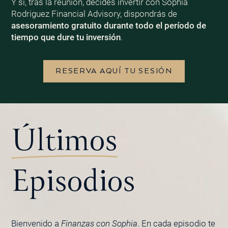
Y si, tras la reunión, decides invertir con Sophia
Rodriguez Financial Advisory, dispondrás de
asesoramiento gratuito durante todo el período de
tiempo que dure tu inversión
.
RESERVA AQUÍ TU SESIÓN
Últimos
Episodios
Bienvenido a
Finanzas con Sophia
. En cada episodio te