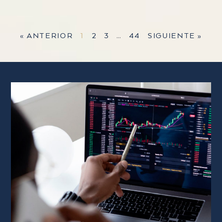
« ANTERIOR
1
2
3
…
44
SIGUIENTE »