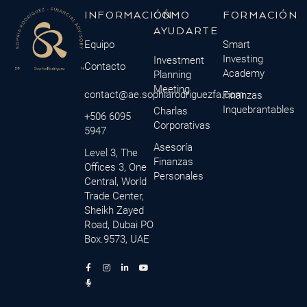
INFORMACIÓN
CÓMO
FORMACIÓN
AYUDARTE
Equipo
Smart
Investing
Investment
Contacto
Academy
Planning
Meeting
contact@ae.sophiarodriguezfa.com
Finanzas
Inquebrantables
Charlas
+506 6095
Corporativas
5947
Asesoría
Level 3, The
Finanzas
Offices 3, One
Personales
Central, World
Trade Center,
Sheikh Zayed
Road, Dubai PO
Box.9573, UAE
F
M
I
L
Y
a
i
n
i
o
c
c
s
n
u
e
r
t
k
t
b
o
a
e
u
o
p
g
d
b