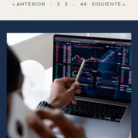
« ANTERIOR
1
2
3
…
44
SIGUIENTE »