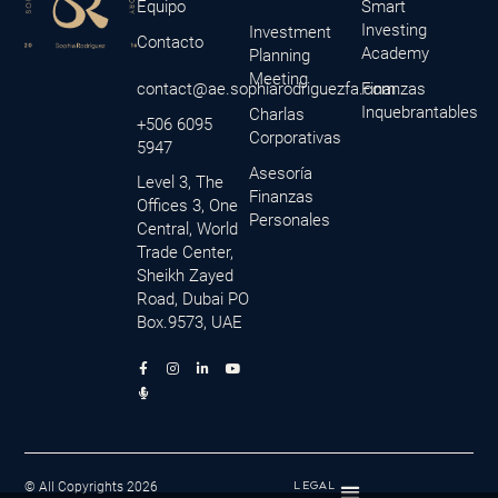
Equipo
Smart
Investing
Investment
Contacto
Academy
Planning
Meeting
contact@ae.sophiarodriguezfa.com
Finanzas
Inquebrantables
Charlas
+506 6095
Corporativas
5947
Asesoría
Level 3, The
Finanzas
Offices 3, One
Personales
Central, World
Trade Center,
Sheikh Zayed
Road, Dubai PO
Box.9573, UAE
F
M
I
L
Y
a
i
n
i
o
c
c
s
n
u
e
r
t
k
t
b
o
a
e
u
o
p
g
d
b
o
h
r
i
e
k
o
a
n
-
n
m
-
f
e
i
© All Copyrights 2026
LEGAL
-
n