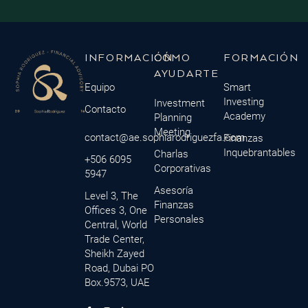
INFORMACIÓN
CÓMO
FORMACIÓN
AYUDARTE
Equipo
Smart
Investing
Investment
Contacto
Academy
Planning
Meeting
contact@ae.sophiarodriguezfa.com
Finanzas
Inquebrantables
Charlas
+506 6095
Corporativas
5947
Asesoría
Level 3, The
Finanzas
Offices 3, One
Personales
Central, World
Trade Center,
Sheikh Zayed
Road, Dubai PO
Box.9573, UAE
F
M
I
L
Y