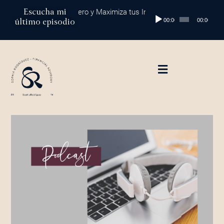
Ir
Escucha mi
Global: Protege tu Dinero y Maximiza tus Inversiones
Episodio 202: D
Reproductor
al
último episodio
00:00
00:00
de
contenido
audio