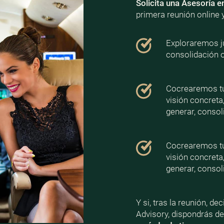
Solicita una Asesoría e
primera reunión online 
Exploraremos ju
consolidación 
Cocrearemos tu 
visión concreta
generar, consoli
Cocrearemos tu 
visión concreta
generar, consoli
Y si, tras la reunión, d
Advisory, dispondrás d