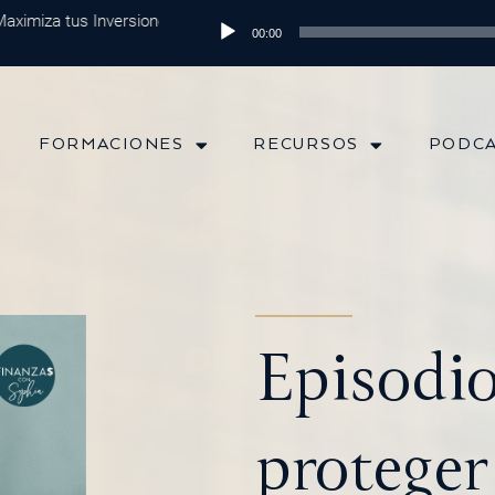
iza tus Inversiones
Episodio 202: Diversificación Global: Protege t
Reproductor
00:00
de
audio
FORMACIONES
RECURSOS
PODC
Episodi
proteger