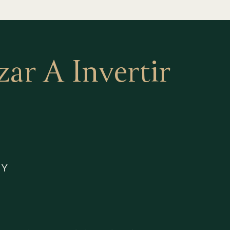
r A Invertir
 Y