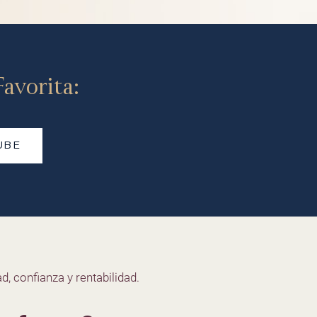
avorita:
UBE
d, confianza y rentabilidad.