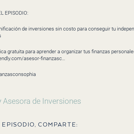
L EPISODIO:
nificación de inversiones sin costo para conseguir tu indepe
s
ca gratuita para aprender a organizar tus finanzas personales 
lendly.com/asesor-finanzasc…
nanzasconsophia
y Asesora de Inversiones
 EPISODIO, COMPARTE: