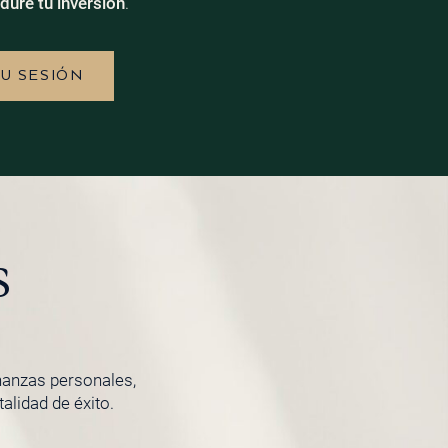
dure tu inversión
.
TU SESIÓN
s
inanzas personales,
lidad de éxito.