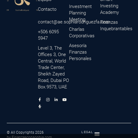
Investing
Investment
Contacto
Academy
Planning
Meeting
contact@ae.sophiarodriguezfa.com
Finanzas
Inquebrantables
Charlas
+506 6095
Corporativas
5947
Asesoría
Level 3, The
Finanzas
Offices 3, One
Personales
Central, World
Trade Center,
Sheikh Zayed
Road, Dubai PO
Box.9573, UAE
F
M
I
L
Y
a
i
n
i
o
c
c
s
n
u
e
r
t
k
t
b
o
a
e
u
o
p
g
d
b
o
h
r
i
e
k
o
a
n
-
n
m
-
f
e
i
© All Copyrights 2026
LEGAL
-
n
by Finanzasconsophia.com