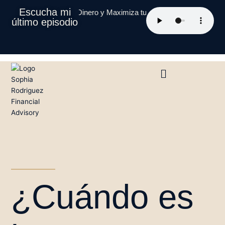
Ir
Escucha mi
n Global: Protege tu Dinero y Maximiza tus Inversiones
Episodio 202
al
último episodio
contenido
QUIÉNES SOMOS
¿Cuándo es