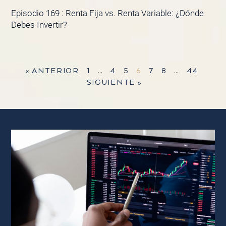
Episodio 169 : Renta Fija vs. Renta Variable: ¿Dónde
Debes Invertir?
« ANTERIOR
1
…
4
5
6
7
8
…
44
SIGUIENTE »