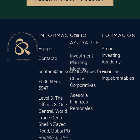
INFORMACIÓN
CÓMO
FORMACIÓN
AYUDARTE
Equipo
Smart
Investing
Investment
Contacto
Academy
Planning
Meeting
contact@ae.sophiarodriguezfa.com
Finanzas
Inquebrantables
Charlas
+506 6095
Corporativas
5947
Asesoría
Level 3, The
Finanzas
Offices 3, One
Personales
Central, World
Trade Center,
Sheikh Zayed
Road, Dubai PO
Box.9573, UAE