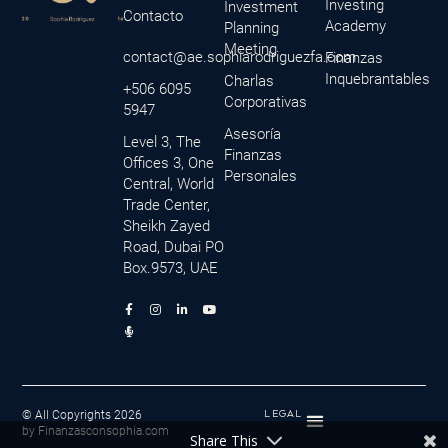
Investing
Investment
Contacto
Academy
Planning
Meeting
contact@ae.sophiarodriguezfa.com
Finanzas
Inquebrantables
Charlas
+506 6095
Corporativas
5947
Asesoría
Level 3, The
Finanzas
Offices 3, One
Personales
Central, World
Trade Center,
Sheikh Zayed
Road, Dubai PO
Box.9573, UAE
F
M
I
L
Y
a
i
n
i
o
c
c
s
n
u
e
r
t
k
t
b
o
a
e
u
o
p
g
d
b
o
h
r
i
e
k
o
a
n
-
n
m
-
f
e
i
© All Copyrights 2026
LEGAL
-
n
by Finanzasconsophia.com
a
Share This