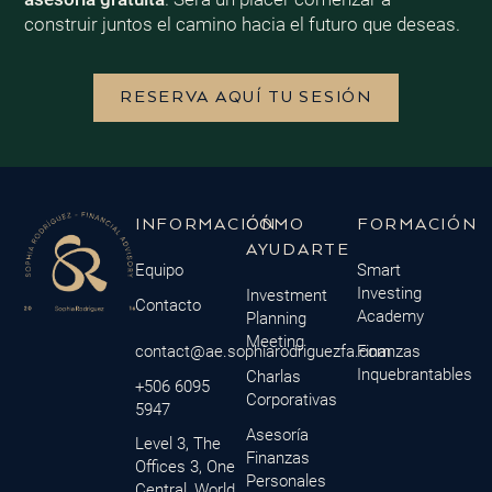
construir juntos el camino hacia el futuro que deseas.
RESERVA AQUÍ TU SESIÓN
INFORMACIÓN
CÓMO
FORMACIÓN
AYUDARTE
Equipo
Smart
Investing
Investment
Contacto
Academy
Planning
Meeting
contact@ae.sophiarodriguezfa.com
Finanzas
Inquebrantables
Charlas
+506 6095
Corporativas
5947
Asesoría
Level 3, The
Finanzas
Offices 3, One
Personales
Central, World