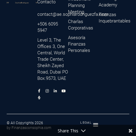
Contacto
Academy
Planning
Meeting
contact@ae.sophiarodriguezfa.com
Finanzas
Inquebrantables
Charlas
+506 6095
Corporativas
5947
Asesoría
Level 3, The
Finanzas
Offices 3, One
Personales
Central, World
Trade Center,
Sheikh Zayed
Road, Dubai PO
Box.9573, UAE
F
M
I
L
Y
a
i
n
i
o
c
c
s
n
u
e
r
t
k
t
b
o
a
e
u
o
p
g
d
b
o
h
r
i
e
k
o
a
n
-
n
m
-
f
e
i
© All Copyrights 2026
LEGAL
-
n
by Finanzasconsophia.com
a
Share This
l