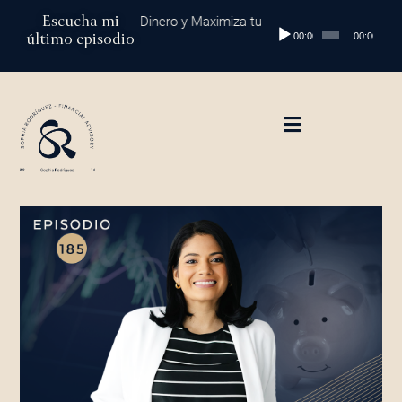
Ir
Escucha mi
 Global: Protege tu Dinero y Maximiza tus Inversiones
Episodio 202: 
Reproductor
al
último episodio
00:00
00:00
de
contenido
audio