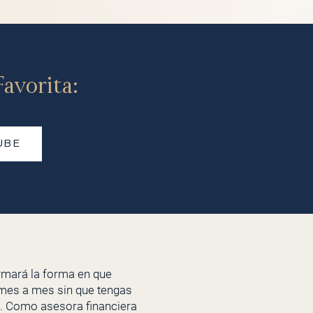
avorita:
UBE
ormará la forma en que
a mes a mes sin que tengas
lo. Como asesora financiera