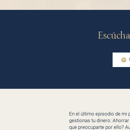
Escúcha
En el último episodio de mi
gestionas tu dinero: Ahorrar
que preocuparte por ello? Au