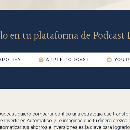
lo en tu plataforma de Podcast F
SPOTIFY
APPLE PODCAST
YOUT
 podcast, quiero compartir contigo una estrategia que transf
 e Invertir en Automático. ¿Te imaginas que tu dinero crezc
tomatizar tus ahorros e inversiones es la clave para lograr