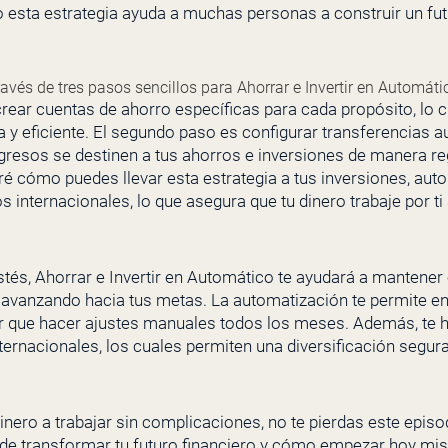
 esta estrategia ayuda a muchas personas a construir un futu
través de tres pasos sencillos para Ahorrar e Invertir en Automáti
ar cuentas de ahorro específicas para cada propósito, lo cu
y eficiente. El segundo paso es configurar transferencias au
ngresos se destinen a tus ahorros e inversiones de manera reg
aré cómo puedes llevar esta estrategia a tus inversiones, au
nternacionales, lo que asegura que tu dinero trabaje por ti
s, Ahorrar e Invertir en Automático te ayudará a mantener e
avanzando hacia tus metas. La automatización te permite en
ner que hacer ajustes manuales todos los meses. Además, te h
ternacionales, los cuales permiten una diversificación segur
 dinero a trabajar sin complicaciones, no te pierdas este ep
ede transformar tu futuro financiero y cómo empezar hoy mi