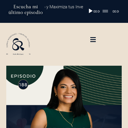
Ir
Escucha mi
al: Protege tu Dinero y Maximiza tus Inversiones
Episodio 202: Diver
Reproductor
al
último episodio
00:00
00:00
de
contenido
audio