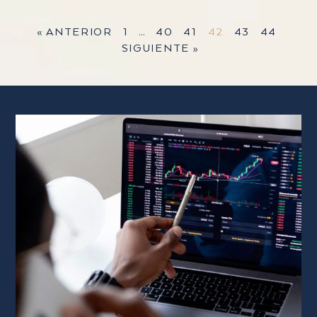
« ANTERIOR
1
…
40
41
42
43
44
SIGUIENTE »