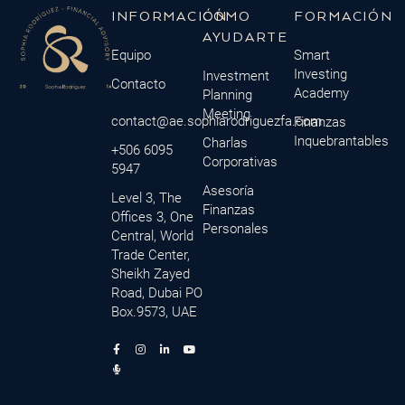
INFORMACIÓN
CÓMO
FORMACIÓN
AYUDARTE
Equipo
Smart
Investing
Investment
Contacto
Academy
Planning
Meeting
contact@ae.sophiarodriguezfa.com
Finanzas
Inquebrantables
Charlas
+506 6095
Corporativas
5947
Asesoría
Level 3, The
Finanzas
Offices 3, One
Personales
Central, World
Trade Center,
Sheikh Zayed
Road, Dubai PO
Box.9573, UAE
F
M
I
L
Y
a
i
n
i
o
c
c
s
n
u
e
r
t
k
t
b
o
a
e
u
o
p
g
d
b