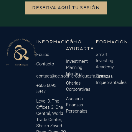
RESERVA AQUÍ TU SESIÓN
INFORMACIÓN
CÓMO
FORMACIÓN
AYUDARTE
Equipo
Smart
Investing
Investment
Contacto
Academy
Planning
Meeting
contact@ae.sophiarodriguezfa.com
Finanzas
Inquebrantables
Charlas
+506 6095
Corporativas
5947
Asesoría
Level 3, The
Finanzas
Offices 3, One
Personales
Central, World
Trade Center,
Sheikh Zayed
Road, Dubai PO