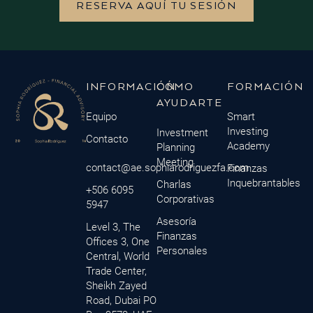
RESERVA AQUÍ TU SESIÓN
INFORMACIÓN
CÓMO
FORMACIÓN
AYUDARTE
Equipo
Smart
Investing
Investment
Contacto
Academy
Planning
Meeting
contact@ae.sophiarodriguezfa.com
Finanzas
Inquebrantables
Charlas
+506 6095
Corporativas
5947
Asesoría
Level 3, The
Finanzas
Offices 3, One
Personales
Central, World
Trade Center,
Sheikh Zayed
Road, Dubai PO