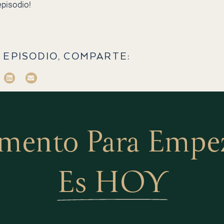
pisodio!
 EPISODIO, COMPARTE:
mento Para Empeza
Es HOY