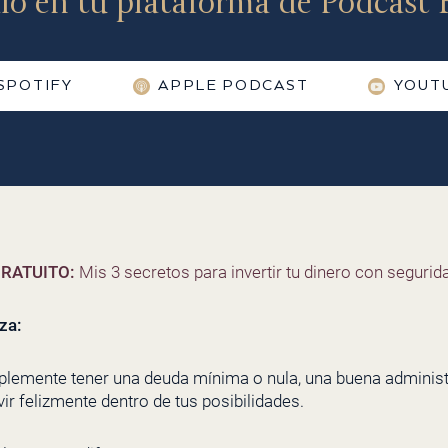
lo en tu plataforma de Podcast F
SPOTIFY
APPLE PODCAST
YOUT
RATUITO:
Mis 3 secretos para invertir tu dinero con segurida
eza:
mplemente tener una deuda mínima o nula, una buena administr
ir felizmente dentro de tus posibilidades.