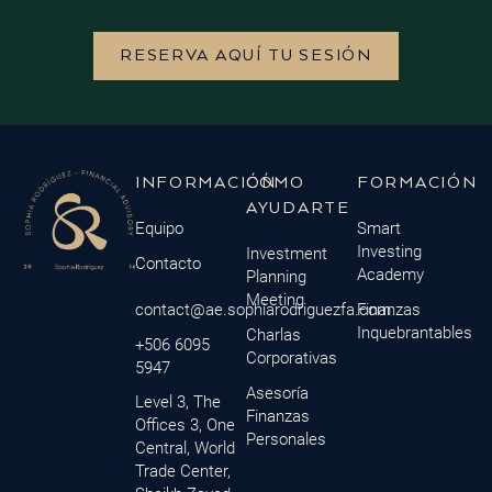
RESERVA AQUÍ TU SESIÓN
INFORMACIÓN
CÓMO
FORMACIÓN
AYUDARTE
Equipo
Smart
Investing
Investment
Contacto
Academy
Planning
Meeting
contact@ae.sophiarodriguezfa.com
Finanzas
Inquebrantables
Charlas
+506 6095
Corporativas
5947
Asesoría
Level 3, The
Finanzas
Offices 3, One
Personales
Central, World
Trade Center,