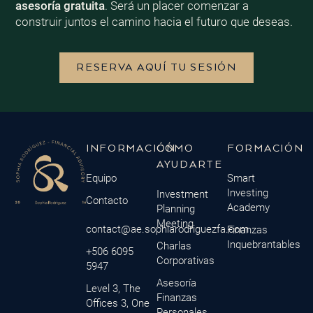
asesoría gratuita
. Será un placer comenzar a
construir juntos el camino hacia el futuro que deseas.
RESERVA AQUÍ TU SESIÓN
INFORMACIÓN
CÓMO
FORMACIÓN
AYUDARTE
Equipo
Smart
Investing
Investment
Contacto
Academy
Planning
Meeting
contact@ae.sophiarodriguezfa.com
Finanzas
Inquebrantables
Charlas
+506 6095
Corporativas
5947
Asesoría
Level 3, The
Finanzas
Offices 3, One
Personales