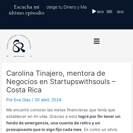
Ir
Navegación
Escucha mi
Diversificación Global: Protege tu Dinero y Maximiza tus Inversiones
Reproductor
al
de
último episodio
00:00
00:00
de
contenido
entradas
audio
Carolina Tinajero, mentora de
Negocios en Startupswithsouls –
Costa Rica
Por
Eva Gias
/
30 abril, 2024
Me encantó conocer las metas financieras que tenía que
establecer en mi vida. Gracias a esto
logré por fin tener un
fondo de emergencia, una cuenta de retiro y un
presupuesto que lo sigo fijo cada mes
. Es como un alivio