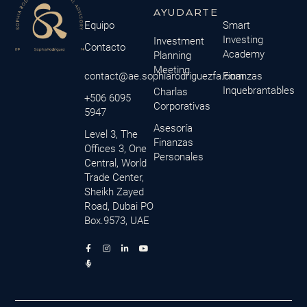
AYUDARTE
Equipo
Smart
Investing
Investment
Contacto
Academy
Planning
Meeting
contact@ae.sophiarodriguezfa.com
Finanzas
Inquebrantables
Charlas
+506 6095
Corporativas
5947
Asesoría
Level 3, The
Finanzas
Offices 3, One
Personales
Central, World
Trade Center,
Sheikh Zayed
Road, Dubai PO
Box.9573, UAE
F
M
I
L
Y
a
i
n
i
o
c
c
s
n
u
e
r
t
k
t
b
o
a
e
u
o
p
g
d
b
o
h
r
i
e
k
o
a
n