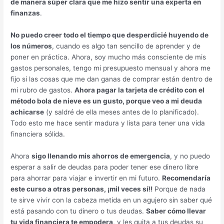
de manera súper clara que me hizo sentir una experta en
finanzas
.
No puedo creer todo el tiempo que desperdicié huyendo de
los números
, cuando es algo tan sencillo de aprender y de
poner en práctica. Ahora, soy mucho más consciente de mis
gastos personales, tengo mi presupuesto mensual y ahora me
fijo si las cosas que me dan ganas de comprar están dentro de
mi rubro de gastos.
Ahora pagar la tarjeta de crédito con el
método bola de nieve es un gusto, porque veo a mi deuda
achicarse
(y saldré de ella meses antes de lo planificado).
Todo esto me hace sentir madura y lista para tener una vida
financiera sólida.
Ahora
sigo llenando mis ahorros de emergencia
, y no puedo
esperar a salir de deudas para poder tener ese dinero libre
para ahorrar para viajar e invertir en mi futuro.
Recomendaría
este curso a otras personas, ¡mil veces sí!!
Porque de nada
te sirve vivir con la cabeza metida en un agujero sin saber qué
está pasando con tu dinero o tus deudas.
Saber cómo llevar
tu vida financiera te empodera
, y les quita a tus deudas su