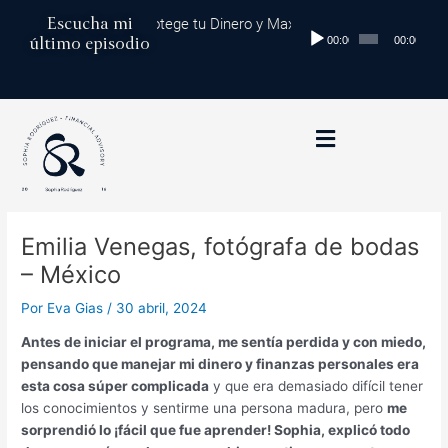
Ir
Navegación
Escucha mi
iversificación Global: Protege tu Dinero y Maximiza tus Inversiones
Reproductor
al
de
último episodio
00:00
00:00
de
contenido
entradas
audio
Emilia Venegas, fotógrafa de bodas
– México
Por
Eva Gias
/
30 abril, 2024
Antes de iniciar el programa, me sentía perdida y con miedo,
pensando que manejar mi dinero y finanzas personales era
esta cosa súper complicada
y que era demasiado difícil tener
los conocimientos y sentirme una persona madura, pero
me
sorprendió lo ¡fácil que fue aprender! Sophia, explicó todo