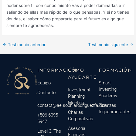
poder sobre ti, con conocimiento vas a poder dominarlas e ir
saliendo de ellas más rápido de lo que pensabas. Y si no tienes
deudas, el saber cómo prepararte para el futuro es algo que
siempre te agradecerás.
←
Testimonio anterior
Testimonio siguiente
→
INFORMACIÓN
CÓMO
FORMACIÓN
AYUDARTE
Equipo
Smart
Investing
Investment
Contacto
Academy
Planning
Meeting
contact@ae.sophiarodriguezfa.com
Finanzas
Inquebrantables
Charlas
+506 6095
Corporativas
5947
Asesoría
Level 3, The
Finanzas