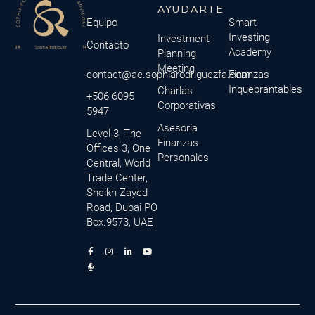
AYUDARTE
Equipo
Smart
Investing
Investment
Contacto
Academy
Planning
Meeting
contact@ae.sophiarodriguezfa.com
Finanzas
Inquebrantables
Charlas
+506 6095
Corporativas
5947
Asesoría
Level 3, The
Finanzas
Offices 3, One
Personales
Central, World
Trade Center,
Sheikh Zayed
Road, Dubai PO
Box.9573, UAE
F
M
I
L
Y
a
i
n
i
o
c
c
s
n
u
e
r
t
k
t
b
o
a
e
u
o
p
g
d
b
o
h
r
i
e
k
o
a
n