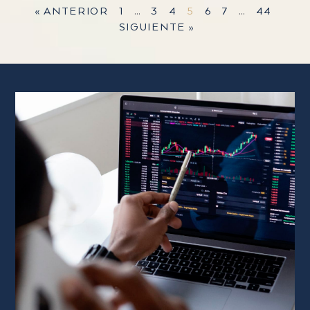
« ANTERIOR
1
…
3
4
5
6
7
…
44
SIGUIENTE »