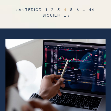
« ANTERIOR
1
2
3
4
5
6
…
44
SIGUIENTE »