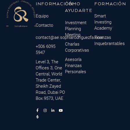
INFORMACIÓN
CÓMO
FORMACIÓN
AYUDARTE
Equipo
Smart
Investing
Investment
Contacto
Academy
Planning
Meeting
contact@ae.sophiarodriguezfa.com
Finanzas
Inquebrantables
Charlas
+506 6095
Corporativas
5947
Asesoría
Level 3, The
Finanzas
Offices 3, One
Personales
Central, World
Trade Center,
Sheikh Zayed
Road, Dubai PO
Box.9573, UAE
F
M
I
L
Y
a
i
n
i
o
c
c
s
n
u
e
r
t
k
t
b
o
a
e
u
o
p
g
d
b
o
h
r
i
e