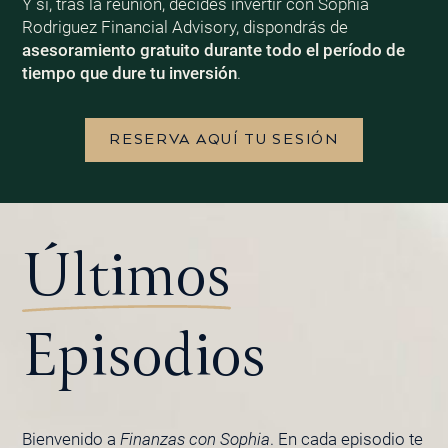
Y si, tras la reunión, decides invertir con Sophia
Rodriguez Financial Advisory, dispondrás de
asesoramiento gratuito durante todo el período de
tiempo que dure tu inversión
.
RESERVA AQUÍ TU SESIÓN
Últimos
Episodios
Bienvenido a
Finanzas con Sophia
. En cada episodio te