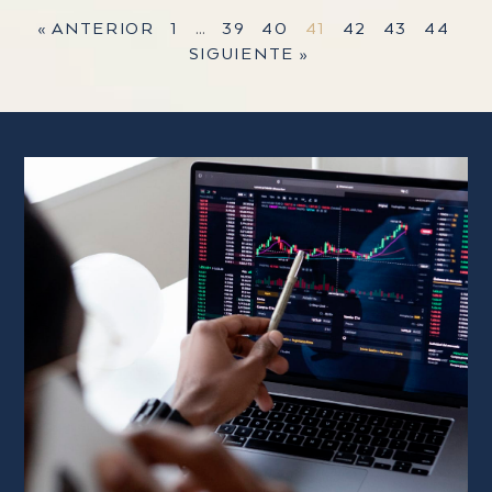
« ANTERIOR
1
…
39
40
41
42
43
44
SIGUIENTE »