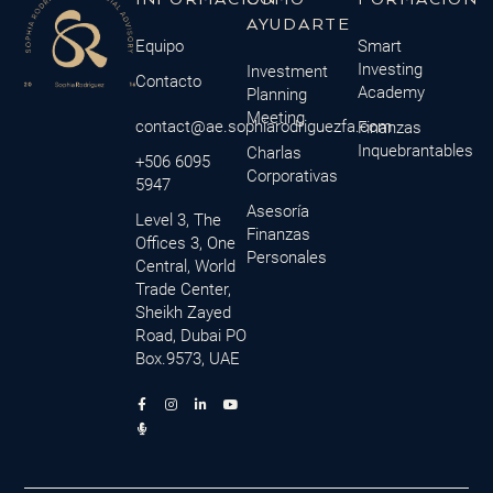
AYUDARTE
Equipo
Smart
Investing
Investment
Contacto
Academy
Planning
Meeting
contact@ae.sophiarodriguezfa.com
Finanzas
Inquebrantables
Charlas
+506 6095
Corporativas
5947
Asesoría
Level 3, The
Finanzas
Offices 3, One
Personales
Central, World
Trade Center,
Sheikh Zayed
Road, Dubai PO
Box.9573, UAE
F
M
I
L
Y
a
i
n
i
o
c
c
s
n
u
e
r
t
k
t
b
o
a
e
u
o
p
g
d
b
o
h
r
i
e
k
o
a
n