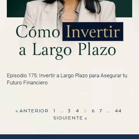
Episodio 175: Invertir a Largo Plazo para Asegurar tu
Futuro Financiero
« ANTERIOR
1
…
3
4
5
6
7
…
44
SIGUIENTE »